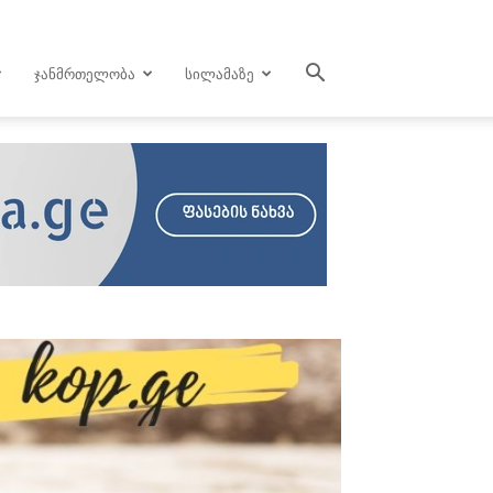
ᲯᲐᲜᲛᲠᲗᲔᲚᲝᲑᲐ
ᲡᲘᲚᲐᲛᲐᲖᲔ