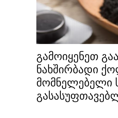
გამოიყენეთ გა
ნახშირბადი ქო
მომნელებელი ს
გასასუფთავებ