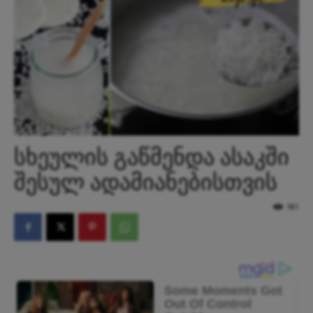
სხეულის გაწმენდა ასაკში
შესულ ადამიანებისთვის
181