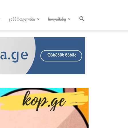
ᲯᲐᲜᲛᲠᲗᲔᲚᲝᲑᲐ
ᲡᲘᲚᲐᲛᲐᲖᲔ