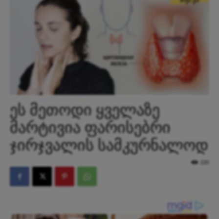
ეს მეთოდი ყველაზე
მარტივია ფარისებრი
ჯირჯვალის სამკურნალოდ
220