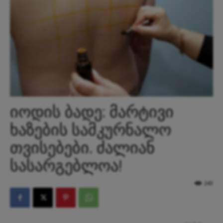
იოდის ბადე: მარტივი
ხაზების სამკურნალო
თვისებები. ძალიან
სასარგებლოა!
243