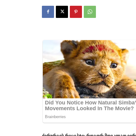
ქირურგის რეცეპტი: როგორ მოვკლათ ვირუ