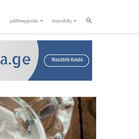
ᲯᲐᲜᲛᲠᲗᲔᲚᲝᲑᲐ
ᲡᲘᲚᲐᲛᲐᲖᲔ