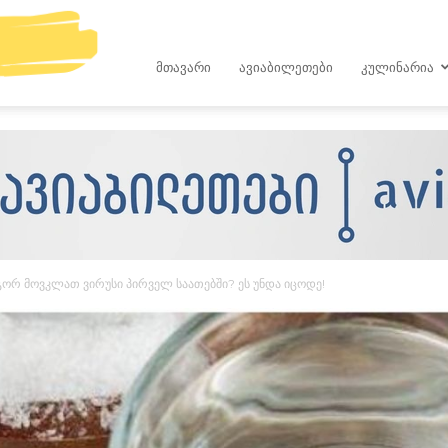
kop.ge
ᲛᲗᲐᲕᲐᲠᲘ
ᲐᲕᲘᲐᲑᲘᲚᲔᲗᲔᲑᲘ
ᲙᲣᲚᲘᲜᲐᲠᲘᲐ
გორ მოვკლათ ვირუსი პირველ საათებში? ეს უნდა იცოდე!