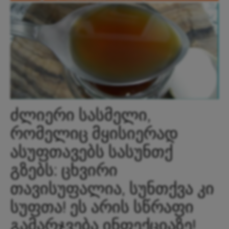
ძლიერი სასმელი,
რომელიც მყისიერად
ასუფთავებს სასუნთქ
გზებს: ცხვირი
თავისუფალია, სუნთქვა კი
სუფთა! ეს არის სწრაფი
გამარჯვება ინფექციაზე!