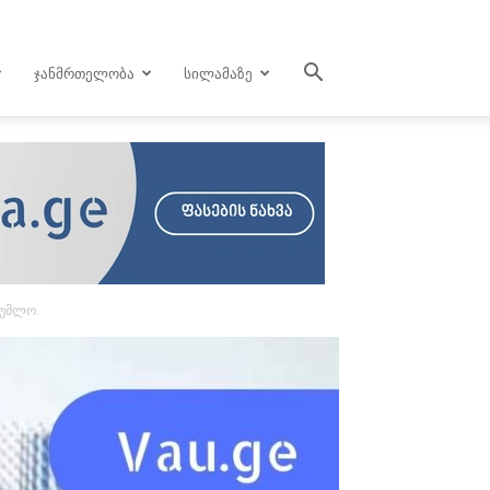
ᲯᲐᲜᲛᲠᲗᲔᲚᲝᲑᲐ
ᲡᲘᲚᲐᲛᲐᲖᲔ
დუმლო.