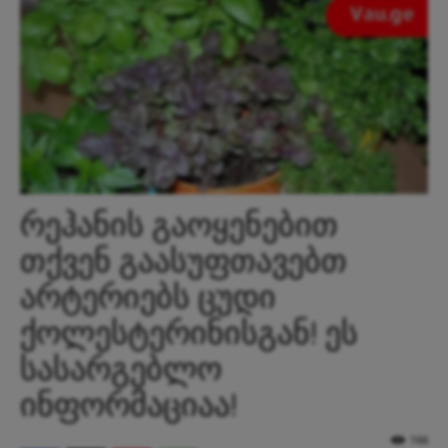
რეჰანის გაოყენებით
თქვენ გაასუფთავებთ
არტერიებს ცუდი
ქოლესტერინისგან! ეს
სასარგებლო
ინფორმაციაა!
166