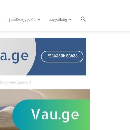
ᲯᲐᲜᲛᲠᲗᲔᲚᲝᲑᲐ
ᲡᲘᲚᲐᲛᲐᲖᲔ
გამოცდილი მეთოდი!