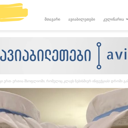
kop.ge
ᲛᲗᲐᲕᲐᲠᲘ
ᲐᲕᲘᲐᲑᲘᲚᲔᲗᲔᲑᲘ
ᲙᲣᲚᲘᲜᲐᲠᲘᲐ
ტიკი ერთ-ერთია მსოფლიოში, რომელიც კლავს ნებისმიერ ინფექციას! დროში 