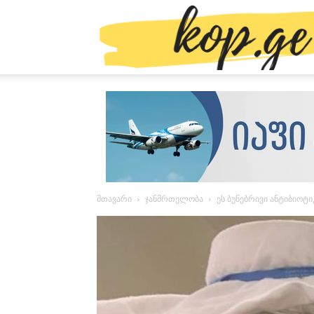
მთავარი
ჯანმრთელობა
ეს ბუნებრივი ანტიბიო