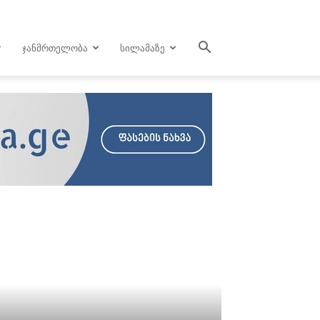
ᲯᲐᲜᲛᲠᲗᲔᲚᲝᲑᲐ
ᲡᲘᲚᲐᲛᲐᲖᲔ