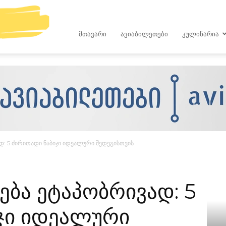
kop.ge
ᲛᲗᲐᲕᲐᲠᲘ
ᲐᲕᲘᲐᲑᲘᲚᲔᲗᲔᲑᲘ
ᲙᲣᲚᲘᲜᲐᲠᲘᲐ
დ: 5 ძირითადი ნაბიჯი იდეალური შედეგისთვის
ება ეტაპობრივად: 5
ჯი იდეალური