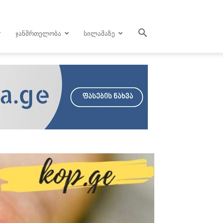
ᲯᲐᲜᲛᲠᲗᲔᲚᲝᲑᲐ
ᲡᲘᲚᲐᲛᲐᲖᲔ