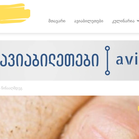
kop.ge
ᲛᲗᲐᲕᲐᲠᲘ
ᲐᲕᲘᲐᲑᲘᲚᲔᲗᲔᲑᲘ
ᲙᲣᲚᲘᲜᲐᲠᲘᲐ
ს წინააღმდეგ