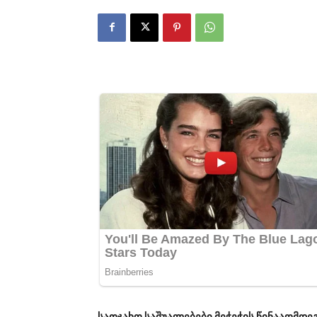
საოჯახო საშუალებები მეჭეჭის წინააღმდე