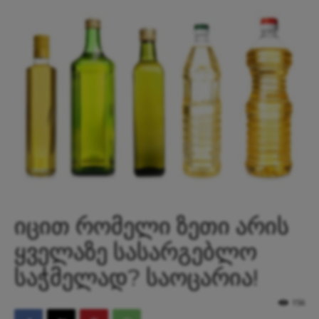
იცით რომელი ზეთი არის
ყველაზე სასარგებლო
საჭმელად? საოცარია!
156