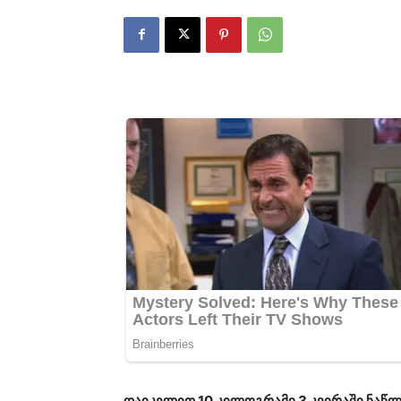
დაიკელით 10 კილოგრამი 3 კვირაში ნაწლ