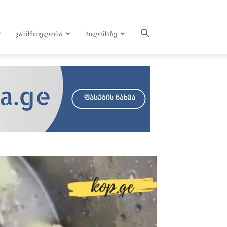
ᲯᲐᲜᲛᲠᲗᲔᲚᲝᲑᲐ
ᲡᲘᲚᲐᲛᲐᲖᲔ