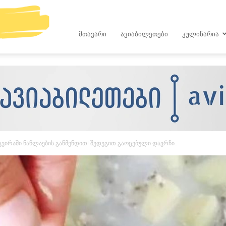
kop.ge
ᲛᲗᲐᲕᲐᲠᲘ
ᲐᲕᲘᲐᲑᲘᲚᲔᲗᲔᲑᲘ
ᲙᲣᲚᲘᲜᲐᲠᲘᲐ
ვირაში ნაწლაების გაწმენდით! შედეგით გაოცებული დავრჩი..