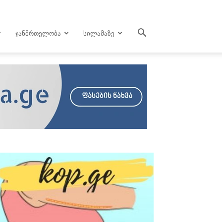
ᲯᲐᲜᲛᲠᲗᲔᲚᲝᲑᲐ
ᲡᲘᲚᲐᲛᲐᲖᲔ