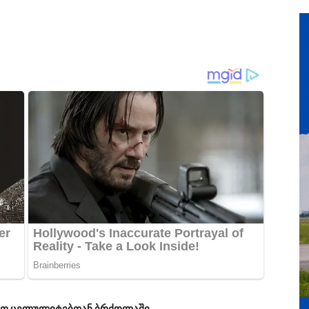
ათ ცელულიტებთან ბრძოლაში.