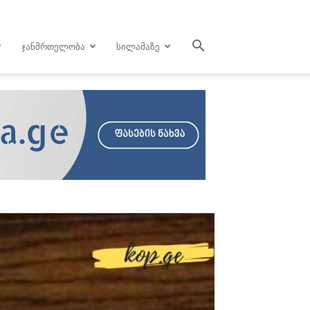
ᲯᲐᲜᲛᲠᲗᲔᲚᲝᲑᲐ
ᲡᲘᲚᲐᲛᲐᲖᲔ