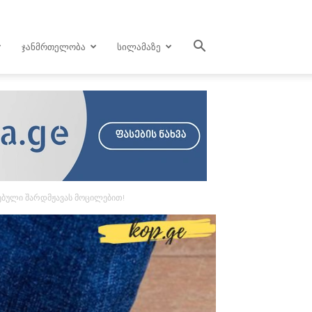
ᲯᲐᲜᲛᲠᲗᲔᲚᲝᲑᲐ
ᲡᲘᲚᲐᲛᲐᲖᲔ
ბული შარდმჟავას მოცილებით!