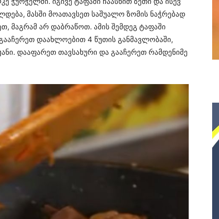
კე ჭურჭელში. იგივე ტაფაში ჩაასხით ზეთი და ისევ
ლდება, მასში მოათავსეთ საშუალო ზომის ნაჭრებად
თ, მაგრამ არ დაბრაწოთ. ამის შემდეგ ტაფაში
 გააჩერეთ დაახლოებით 4 წუთის განმავლობაში,
ჟანი. დააფარეთ თავსახური და გააჩერეთ რამდენიმე