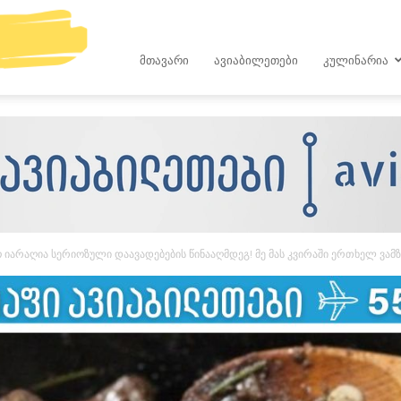
kop.ge
ᲛᲗᲐᲕᲐᲠᲘ
ᲐᲕᲘᲐᲑᲘᲚᲔᲗᲔᲑᲘ
ᲙᲣᲚᲘᲜᲐᲠᲘᲐ
იარაღია სერიოზული დაავადებების წინააღმდეგ! მე მას კვირაში ერთხელ ვამზ