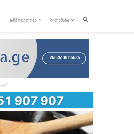
ᲯᲐᲜᲛᲠᲗᲔᲚᲝᲑᲐ
ᲡᲘᲚᲐᲛᲐᲖᲔ
ადებ.