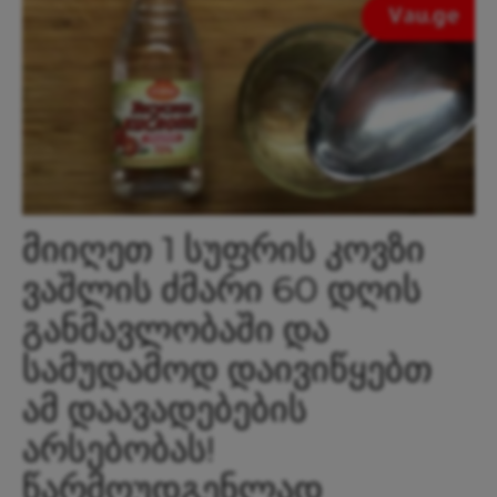
მიიღეთ 1 სუფრის კოვზი
ვაშლის ძმარი 60 დღის
განმავლობაში და
სამუდამოდ დაივიწყებთ
ამ დაავადებების
არსებობას!
წარმოუდგენლად