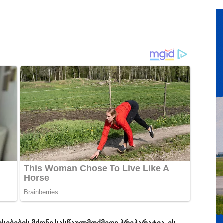
სებების მქონე სასწაულმოქმედი პრეპარატია. ეს