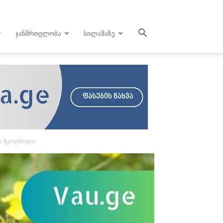
ᲯᲐᲜᲛᲠᲗᲔᲚᲝᲑᲐ
ᲡᲘᲚᲐᲛᲐᲖᲔ
და მცოდნოდა!