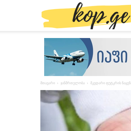
მთავარი
ჯანმრთელობა
მკვდარი ფუტკრის ნაყენ