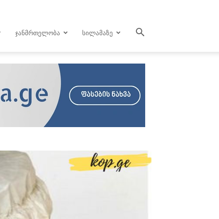
ᲯᲐᲜᲛᲠᲗᲔᲚᲝᲑᲐ
ᲡᲘᲚᲐᲛᲐᲖᲔ